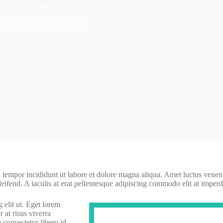
Aaculis Oterat Pellentesque
 tempor incididunt ut labore et dolore magna aliqua. Amet luctus venenat
eifend. A iaculis at erat pellentesque adipiscing commodo elit at imperd
 elit ut. Eget lorem
r at risus viverra
 consectetur libero id.