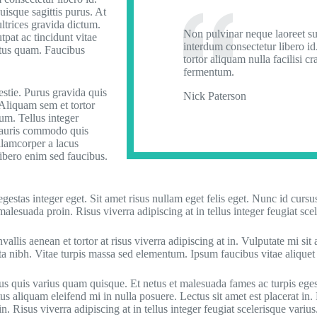
uisque sagittis purus. At
ltrices gravida dictum.
Non pulvinar neque laoreet s
pat ac tincidunt vitae
interdum consectetur libero id
ctus quam. Faucibus
tortor aliquam nulla facilisi cr
fermentum.
stie. Purus gravida quis
Nick Paterson
 Aliquam sem et tortor
um. Tellus integer
. Mauris commodo quis
lamcorper a lacus
libero enim sed faucibus.
estas integer eget. Sit amet risus nullam eget felis eget. Nunc id cursu
alesuada proin. Risus viverra adipiscing at in tellus integer feugiat scel
vallis aenean et tortor at risus viverra adipiscing at in. Vulputate mi 
ta nibh. Vitae turpis massa sed elementum. Ipsum faucibus vitae aliquet 
us quis varius quam quisque. Et netus et malesuada fames ac turpis egest
us aliquam eleifend mi in nulla posuere. Lectus sit amet est placerat in
in. Risus viverra adipiscing at in tellus integer feugiat scelerisque varius