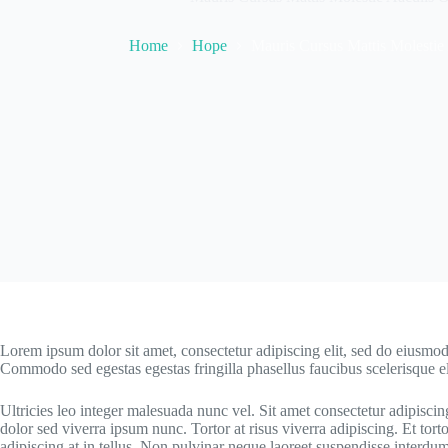
Home
Hope
Mauris Cursus Mattis Molestie 
Lorem ipsum dolor sit amet, consectetur adipiscing elit, sed do eiusmod
Commodo sed egestas egestas fringilla phasellus faucibus scelerisque el
Ultricies leo integer malesuada nunc vel. Sit amet consectetur adipiscing
dolor sed viverra ipsum nunc. Tortor at risus viverra adipiscing. Et torto
adipiscing at in tellus. Non pulvinar neque laoreet suspendisse interdum