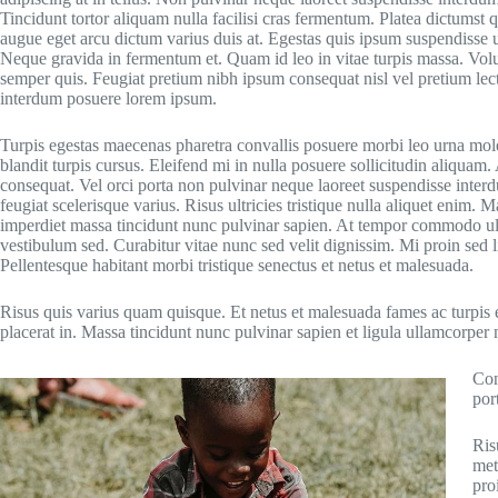
Tincidunt tortor aliquam nulla facilisi cras fermentum. Platea dictumst q
augue eget arcu dictum varius duis at. Egestas quis ipsum suspendisse u
Neque gravida in fermentum et. Quam id leo in vitae turpis massa. Volut
semper quis. Feugiat pretium nibh ipsum consequat nisl vel pretium le
interdum posuere lorem ipsum.
Turpis egestas maecenas pharetra convallis posuere morbi leo urna mole
blandit turpis cursus. Eleifend mi in nulla posuere sollicitudin aliquam.
consequat. Vel orci porta non pulvinar neque laoreet suspendisse interd
feugiat scelerisque varius. Risus ultricies tristique nulla aliquet enim
imperdiet massa tincidunt nunc pulvinar sapien. At tempor commodo ul
vestibulum sed. Curabitur vitae nunc sed velit dignissim. Mi proin sed 
Pellentesque habitant morbi tristique senectus et netus et malesuada.
Risus quis varius quam quisque. Et netus et malesuada fames ac turpis eg
placerat in. Massa tincidunt nunc pulvinar sapien et ligula ullamcorper m
Con
por
Ris
met
pro